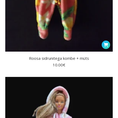
Roosa sidrunitega kombe + müts
10.00
€