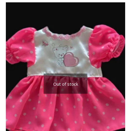
Out of stock