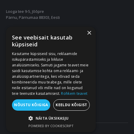
Looga tee 9-5, Jõõpre
Pärnu, Pärnumaa 88303, Eesti
×
55667252
See veebisait kasutab
info@nukuriided.ee
küpsiseid
Kasutame küpsiseid sisu, reklaamide
Müügitingimused
isikupärastamiseks ja liikluse
Privaatsustingimused
analüüsimiseks. Samuti jagame teavet meie
saidi kasutamise kohta oma reklaami- ja
analüüsipartneritega, kes võivad seda
kombineerida muu teabega, mille olete
neile esitanud või mille nad on kogunud
teie teenuste kasutamisest.
Rohkem teavet
NÕUSTU KÕIGIGA
KEELDU KÕIGIST
NÄITA ÜKSIKASJU
POWERED BY COOKIESCRIPT