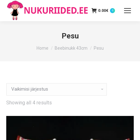
0.00
€
0
Pesu
You are here:
Home
Beebinukk 43cm
Pesu
Showing all 4 results