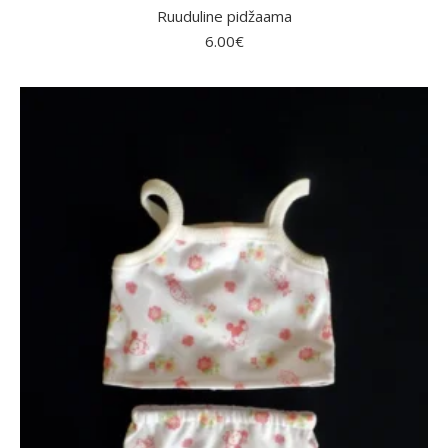
Ruuduline pidžaama
6.00
€