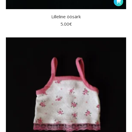
Lilleline öösärk
5.00
€