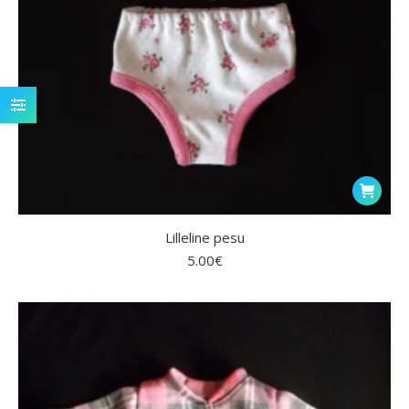
Lilleline pesu
5.00
€