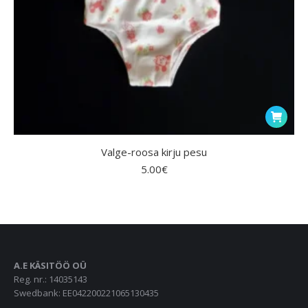
Valge-roosa kirju pesu
5.00
€
A.E KÄSITÖÖ OÜ
Reg. nr.: 14035143
Swedbank: EE042200221065130435