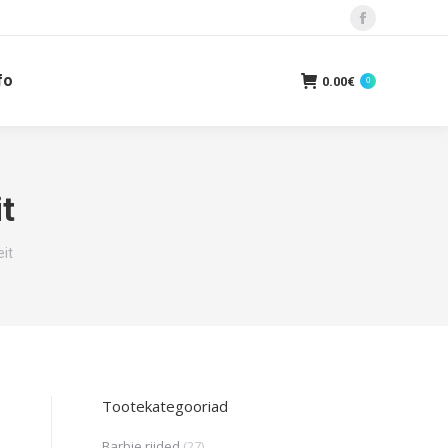
Facebook
fo
0.00
€
0
it
eit
Tootekategooriad
Barbie riided
(27)