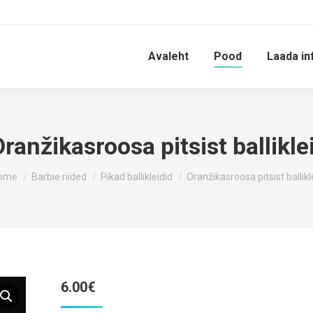
Avaleht
Pood
Laada in
ranžikasroosa pitsist ballikle
ou are here:
ome
Barbie riided
Pikad ballikleidid
Oranžikasroosa pitsist ballikl
6.00
€