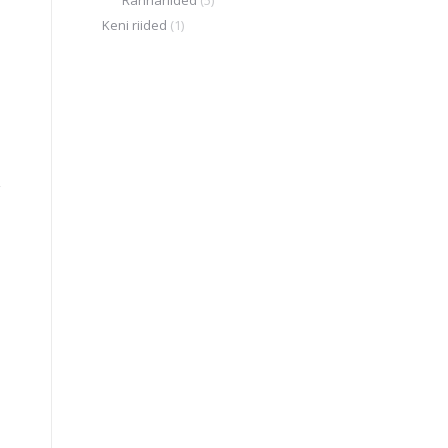
Rannariided
(5)
Keni riided
(1)