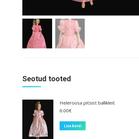
Seotud tooted
Heleroosa pitsist ballikleit
6.00
€
Lisa korvi