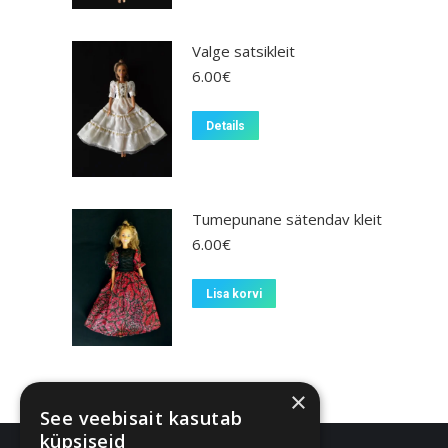
Valge satsikleit
6.00
€
Details
Tumepunane sätendav kleit
6.00
€
Lisa korvi
×
See veebisait kasutab
küpsiseid