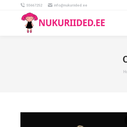
55667252
info@nukuriided.ee
O
Y
H