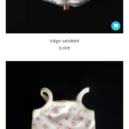
Valge satsikleit
6.00
€