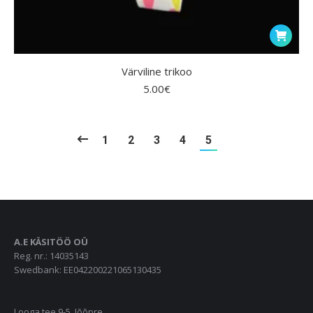
Värviline trikoo
5.00
€
1
2
3
4
5
A.E KÄSITÖÖ OÜ
Reg. nr.: 14035143
Swedbank: EE042200221065130435
Looga tee 9-5, Jõõpre