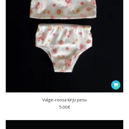
Valge-roosa kirju pesu
5.00
€