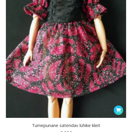
Tumepunane sätendav lühike kleit