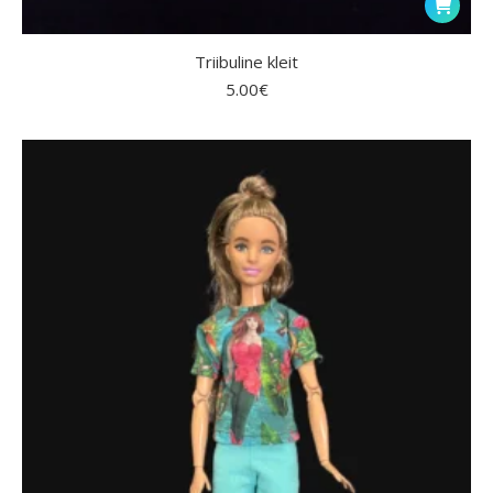
Triibuline kleit
5.00
€