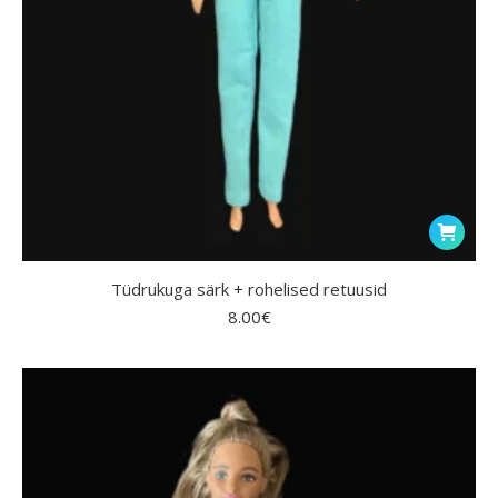
Tüdrukuga särk + rohelised retuusid
8.00
€