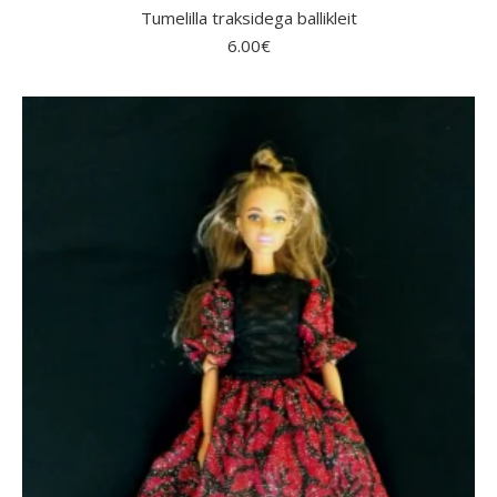
Tumelilla traksidega ballikleit
6.00
€