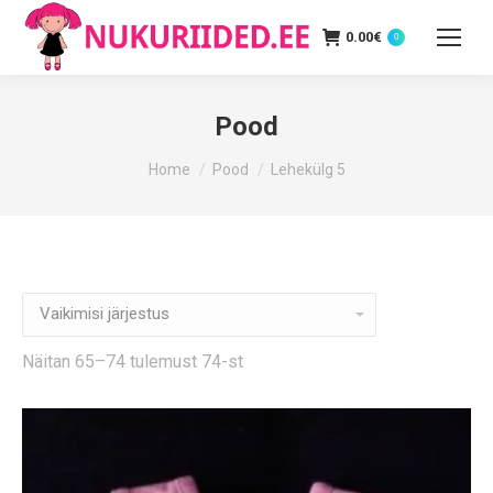
0.00
€
0
Pood
You are here:
Home
Pood
Lehekülg 5
Näitan 65–74 tulemust 74-st