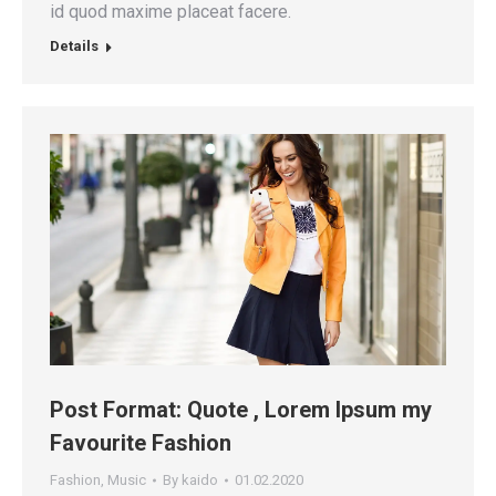
id quod maxime placeat facere.
Details
Post Format: Quote , Lorem Ipsum my
Favourite Fashion
Fashion
,
Music
By
kaido
01.02.2020