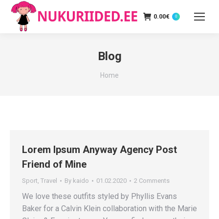
0.00
€
0
Blog
You are here:
Home
Lorem Ipsum Anyway Agency Post
Friend of Mine
Sport
,
Travel
By
kaido
01.02.2020
2 Comments
We love these outfits styled by Phyllis Evans
Baker for a Calvin Klein collaboration with the Marie