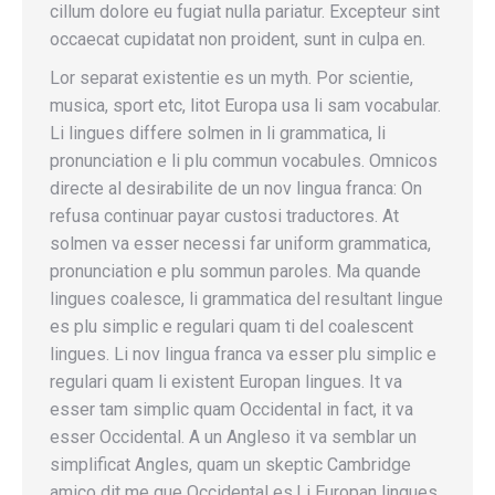
cillum dolore eu fugiat nulla pariatur. Excepteur sint
occaecat cupidatat non proident, sunt in culpa en.
Lor separat existentie es un myth. Por scientie,
musica, sport etc, litot Europa usa li sam vocabular.
Li lingues differe solmen in li grammatica, li
pronunciation e li plu commun vocabules. Omnicos
directe al desirabilite de un nov lingua franca: On
refusa continuar payar custosi traductores. At
solmen va esser necessi far uniform grammatica,
pronunciation e plu sommun paroles. Ma quande
lingues coalesce, li grammatica del resultant lingue
es plu simplic e regulari quam ti del coalescent
lingues. Li nov lingua franca va esser plu simplic e
regulari quam li existent Europan lingues. It va
esser tam simplic quam Occidental in fact, it va
esser Occidental. A un Angleso it va semblar un
simplificat Angles, quam un skeptic Cambridge
amico dit me que Occidental es.Li Europan lingues