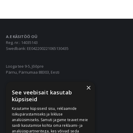
A.E KÄSITÖÖ OÜ
Reg. nr.: 14035143
Swedbank: EE042200221065130435
Looga tee 9-5, Jõõpre
Pärnu, Pärnumaa 88303, Eesti
×
55667252
See veebisait kasutab
info@nukuriided.ee
küpsiseid
Kasutame küpsiseid sisu, reklaamide
Müügitingimused
isikupärastamiseks ja liikluse
Privaatsustingimused
analüüsimiseks. Samuti jagame teavet meie
saidi kasutamise kohta oma reklaami- ja
analüüsipartneritega, kes võivad seda