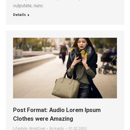
vulputate, nunc.
Details
Post Format: Audio Lorem Ipsum
Clothes were Amazing
Lifestyle
,
WestDeal
By
kaido
01.02.2020