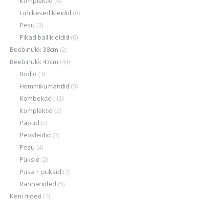
Komplektid
(4)
Lühikesed kleidid
(8)
Pesu
(3)
Pikad ballikleidid
(6)
Beebinukk 38cm
(2)
Beebinukk 43cm
(44)
Bodid
(3)
Hommikumantlid
(3)
Kombekad
(13)
Komplektid
(2)
Papud
(2)
Peokleidid
(3)
Pesu
(4)
Püksid
(2)
Pusa + püksid
(7)
Rannariided
(5)
Keni riided
(1)