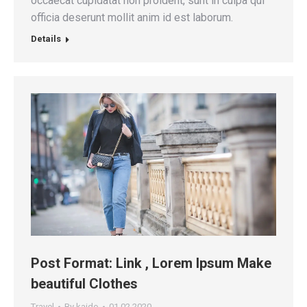
occaecat cupidatat non proident, sunt in culpa qui
officia deserunt mollit anim id est laborum.
Details
Post Format: Link , Lorem Ipsum Make
beautiful Clothes
Travel
By
kaido
01.02.2020