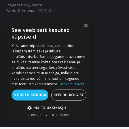
Looga tee 9-5, Jõõpre
Pärnu, Pärnumaa 88303, Eesti
×
55667252
See veebisait kasutab
info@nukuriided.ee
küpsiseid
Kasutame küpsiseid sisu, reklaamide
Müügitingimused
isikupärastamiseks ja liikluse
Privaatsustingimused
analüüsimiseks. Samuti jagame teavet meie
saidi kasutamise kohta oma reklaami- ja
analüüsipartneritega, kes võivad seda
kombineerida muu teabega, mille olete
neile esitanud või mille nad on kogunud
teie teenuste kasutamisest.
Rohkem teavet
NÕUSTU KÕIGIGA
KEELDU KÕIGIST
NÄITA ÜKSIKASJU
POWERED BY COOKIESCRIPT