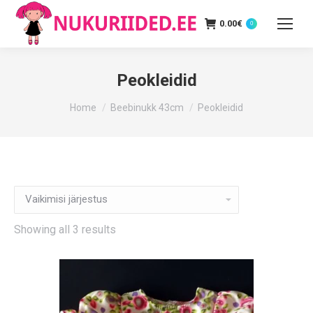
0.00
€
0
Peokleidid
You are here:
Home
Beebinukk 43cm
Peokleidid
Showing all 3 results