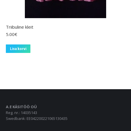
Triibuline kleit
5.00
€
Lisa korvi
A.E KÄSITÖÖ OÜ
Reg. nr.: 14035143
Swedbank: EE042200221065130435