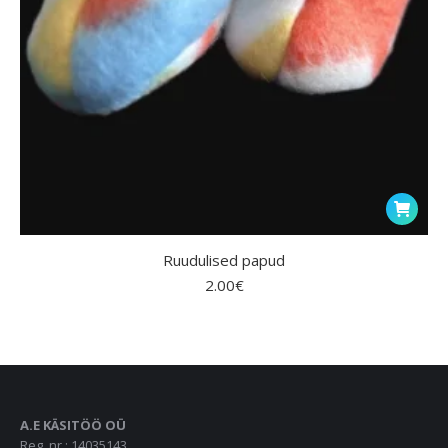
Ruudulised papud
2.00
€
A.E KÄSITÖÖ OÜ
Reg. nr.: 14035143