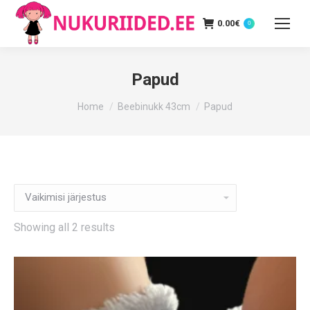
0.00
€
0
Papud
You are here:
Home
Beebinukk 43cm
Papud
Showing all 2 results