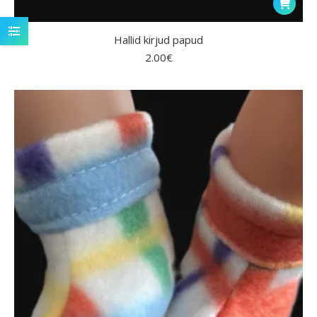
Hallid kirjud papud
2.00
€