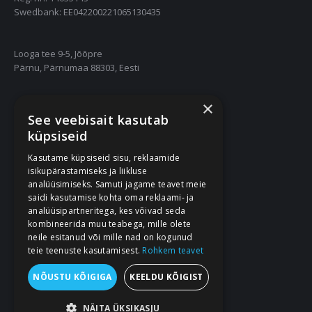
Swedbank: EE042200221065130435
Looga tee 9-5, Jõõpre
Pärnu, Pärnumaa 88303, Eesti
×
55667252
See veebisait kasutab
info@nukuriided.ee
küpsiseid
Kasutame küpsiseid sisu, reklaamide
Müügitingimused
isikupärastamiseks ja liikluse
Privaatsustingimused
analüüsimiseks. Samuti jagame teavet meie
saidi kasutamise kohta oma reklaami- ja
analüüsipartneritega, kes võivad seda
kombineerida muu teabega, mille olete
neile esitanud või mille nad on kogunud
teie teenuste kasutamisest.
Rohkem teavet
NÕUSTU KÕIGIGA
KEELDU KÕIGIST
NÄITA ÜKSIKASJU