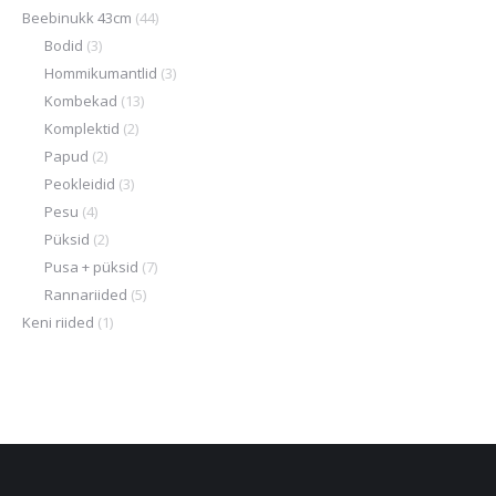
Beebinukk 43cm
(44)
Bodid
(3)
Hommikumantlid
(3)
Kombekad
(13)
Komplektid
(2)
Papud
(2)
Peokleidid
(3)
Pesu
(4)
Püksid
(2)
Pusa + püksid
(7)
Rannariided
(5)
Keni riided
(1)