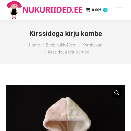
0.00
€
0
Kirssidega kirju kombe
You are here:
Home
Beebinukk 43cm
Kombekad
Kirssidega kirju kombe