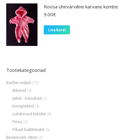
Roosa ühevärviline karvane kombe
9.00
€
Lisa korvi
Tootekategooriad
Barbie riided
(27)
Bikiinid
(4)
Jakid - Kasukad
(2)
Komplektid
(4)
Lühikesed kleidid
(8)
Pesu
(3)
Pikad ballikleidid
(6)
Beebinukk 38cm
(2)