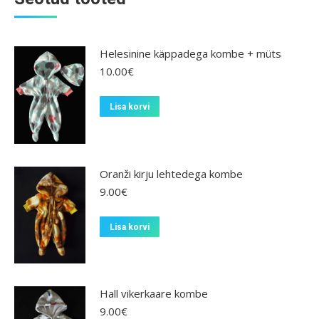
Helesinine käppadega kombe + müts
10.00
€
Lisa korvi
Oranži kirju lehtedega kombe
9.00
€
Lisa korvi
Hall vikerkaare kombe
9.00
€