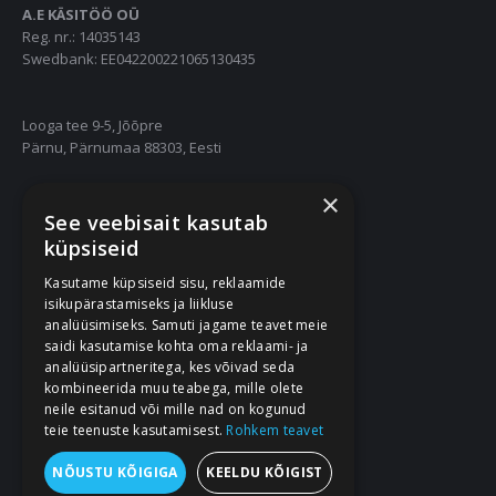
A.E KÄSITÖÖ OÜ
Reg. nr.: 14035143
Swedbank: EE042200221065130435
Looga tee 9-5, Jõõpre
Pärnu, Pärnumaa 88303, Eesti
×
55667252
See veebisait kasutab
info@nukuriided.ee
küpsiseid
Kasutame küpsiseid sisu, reklaamide
Müügitingimused
isikupärastamiseks ja liikluse
Privaatsustingimused
analüüsimiseks. Samuti jagame teavet meie
saidi kasutamise kohta oma reklaami- ja
analüüsipartneritega, kes võivad seda
kombineerida muu teabega, mille olete
neile esitanud või mille nad on kogunud
teie teenuste kasutamisest.
Rohkem teavet
NÕUSTU KÕIGIGA
KEELDU KÕIGIST