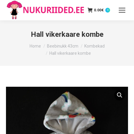
0.00
€
0
Hall vikerkaare kombe
You are here:
Home
Beebinukk 43cm
Kombekad
Hall vikerkaare kombe