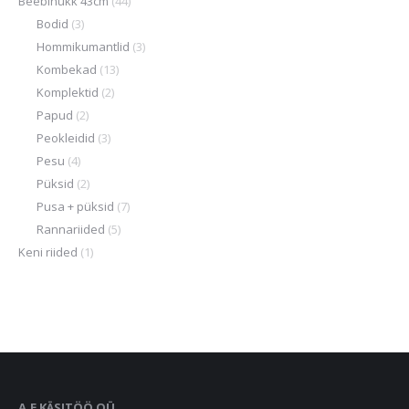
Beebinukk 43cm
(44)
Bodid
(3)
Hommikumantlid
(3)
Kombekad
(13)
Komplektid
(2)
Papud
(2)
Peokleidid
(3)
Pesu
(4)
Püksid
(2)
Pusa + püksid
(7)
Rannariided
(5)
Keni riided
(1)
A.E KÄSITÖÖ OÜ