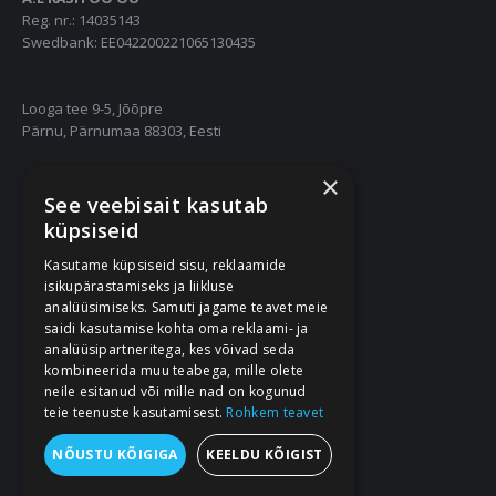
Reg. nr.: 14035143
Swedbank: EE042200221065130435
Looga tee 9-5, Jõõpre
Pärnu, Pärnumaa 88303, Eesti
×
55667252
See veebisait kasutab
info@nukuriided.ee
küpsiseid
Kasutame küpsiseid sisu, reklaamide
Müügitingimused
isikupärastamiseks ja liikluse
Privaatsustingimused
analüüsimiseks. Samuti jagame teavet meie
saidi kasutamise kohta oma reklaami- ja
analüüsipartneritega, kes võivad seda
kombineerida muu teabega, mille olete
neile esitanud või mille nad on kogunud
teie teenuste kasutamisest.
Rohkem teavet
NÕUSTU KÕIGIGA
KEELDU KÕIGIST