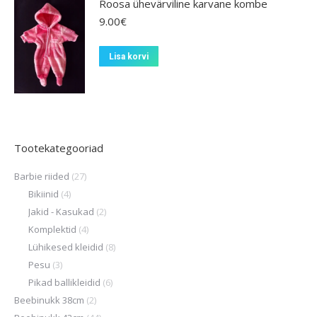
Roosa ühevärviline karvane kombe
9.00
€
Lisa korvi
Tootekategooriad
Barbie riided
(27)
Bikiinid
(4)
Jakid - Kasukad
(2)
Komplektid
(4)
Lühikesed kleidid
(8)
Pesu
(3)
Pikad ballikleidid
(6)
Beebinukk 38cm
(2)